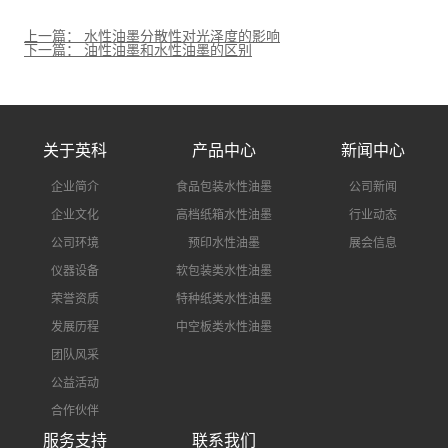
搜索
上一篇： 水性油墨分散性对光泽度的影响
下一篇： 油性油墨和水性油墨的区别
关于英科
产品中心
新闻中心
企业简介
食品包装水性油墨
公司新闻
企业文化
高档纸箱水性油墨
行业动态
公司环境
预印水性油墨
展会信息
仪器设备
软包装类水性油墨
荣誉资质
特种纸类水性油墨
发展历程
中空板类水性油墨
团队风采
公益活动
合作伙伴
服务支持
联系我们